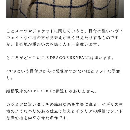
ことスーツやジャケットに関していうと、目付の重いヘヴィ
ウェイトな生地の方が見栄えが良く見えたりするものです
が、着心地が重たいのを嫌う人も一定数います。
ところがどっこいこのDRAGOのSKYFALLは違います。
395gという目付けからは想像がつかないほどソフトな手触
り。
縦横双糸のSUPER'180は伊達じゃありません。
カシミアに近いタッチの繊細な糸を丈夫に織る、イギリス生
地のようなハリのある仕立て映えとイタリアの繊細でソフト
な着心地を両立させた名作です。