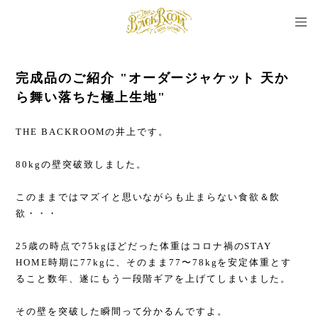
完成品のご紹介 "オーダージャケット 天か
ら舞い落ちた極上生地"
THE BACKROOMの井上です。
80kgの壁突破致しました。
このままではマズイと思いながらも止まらない食欲＆飲
欲・・・
25歳の時点で75kgほどだった体重はコロナ禍のSTAY
HOME時期に77kgに、そのまま77〜78kgを安定体重とす
ること数年、遂にもう一段階ギアを上げてしまいました。
その壁を突破した瞬間って分かるんですよ。