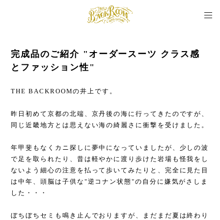
完成品のご紹介 "オーダースーツ クラス感
とファッション性"
THE BACKROOMの井上です。
昨日初めて京都の北端、京丹後の海に行ってきたのですが、
同じ近畿地方とは思えない海の綺麗さに衝撃を受けました。
年甲斐もなくカニ探しに夢中になっていましたが、少しの波
で足を取られたり、昔は軽やかに渡り歩けた岩場も怪我をし
ないよう細心の注意を払って歩いてみたりと、完全に見た目
は中年、頭脳は子供な"逆コナン状態"の自分に嫌気がさしま
した・・・
ぼちぼちセミも鳴き止んでおりますが、まだまだ夏は終わり